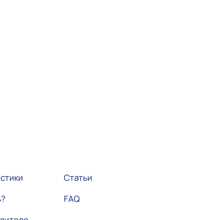
истики
Статьи
ь?
FAQ
одителе