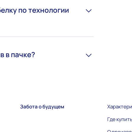
белку по технологии
в в пачке?
Забота о будущем
Характер
Где купит
О произв