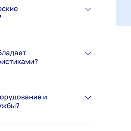
еские
?
бладает
ристиками?
борудование и
лужбы?